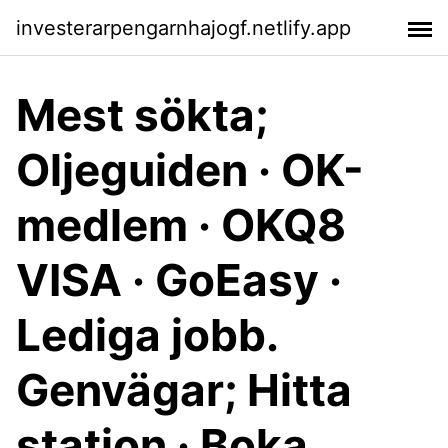
investerarpengarnhajogf.netlify.app
Mest sökta;
Oljeguiden · OK-
medlem · OKQ8
VISA · GoEasy ·
Lediga jobb.
Genvägar; Hitta
station · Boka