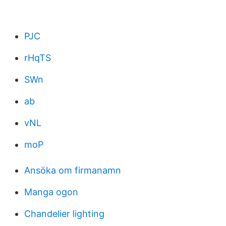
PJC
rHqTS
SWn
ab
vNL
moP
Ansöka om firmanamn
Manga ogon
Chandelier lighting